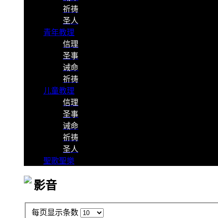
祈祷
圣人
青年教理
信理
圣事
诫命
祈祷
儿童教理
信理
圣事
诫命
祈祷
圣人
聖歌聖樂
影音
每页显示条数