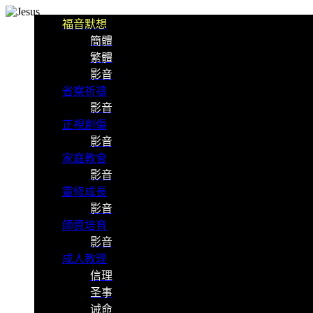
福音默想
簡體
繁體
影音
省察祈禱
影音
正視創傷
影音
家庭教會
影音
靈修成長
影音
師資培育
影音
成人教理
信理
圣事
诫命